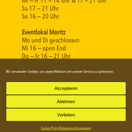
Mi – Fr 11 – 14 Uhr & 17 – 21 Uhr
Sa 17 – 21 Uhr
So 16 – 20 Uhr
Eventlokal Moritz
Mo und Di geschlossen
Mi 16 – open End
Do – Fr 16 – 21 Uhr
Sa 17 – 21 Uhr
So 16 – open End (warme Küche
Wir verwenden Cookies, um unsere Website und unseren Service zu optimieren.
bis 20:00 Uhr)
Akzeptieren
Ablehnen
© 2026
|
|
Impressum
Datenschutz
Vorlieben
Cookie-Richtlinie (EU)
Cookie Policy
Datenschutz
Impressum