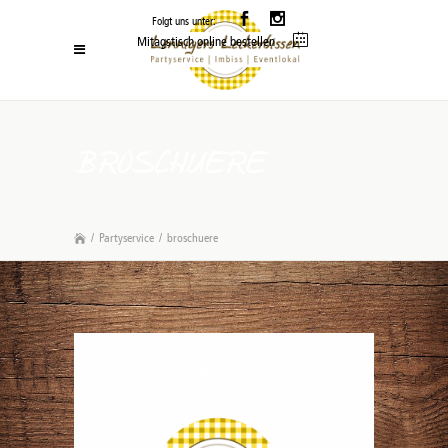
Folgt uns unter:
Mitagstisch online bestellen
BROSCHUERE
/
Partyservice
/
broschuere