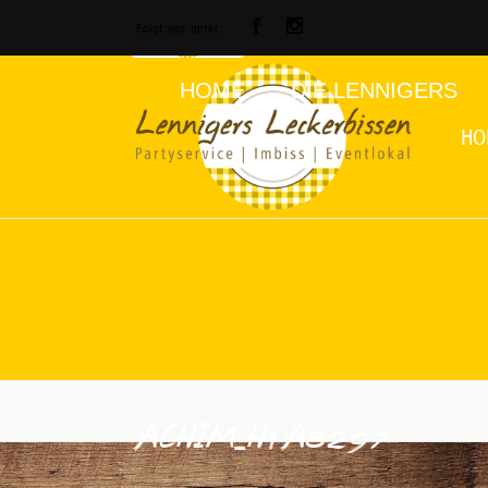
Folgt uns unter:
HOME
DIE LENNIGERS
HO
ACHIM_H1A8297