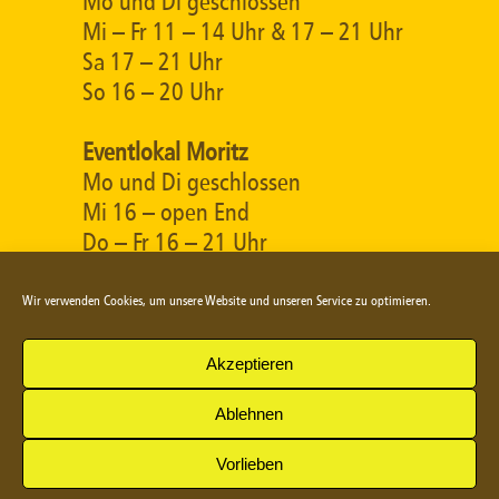
Mo und Di geschlossen
Mi – Fr 11 – 14 Uhr & 17 – 21 Uhr
Sa 17 – 21 Uhr
So 16 – 20 Uhr
Eventlokal Moritz
Mo und Di geschlossen
Mi 16 – open End
Do – Fr 16 – 21 Uhr
Sa 17 – 21 Uhr
So 16 – open End (warme Küche
Wir verwenden Cookies, um unsere Website und unseren Service zu optimieren.
bis 20:00 Uhr)
Akzeptieren
Ablehnen
© 2026
|
|
Impressum
Datenschutz
Vorlieben
Cookie-Richtlinie (EU)