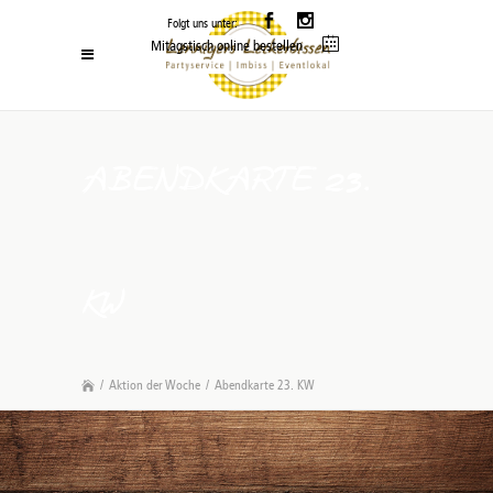
Folgt uns unter:
Mitagstisch online bestellen
ABENDKARTE 23.
KW
/
Aktion der Woche
/
Abendkarte 23. KW